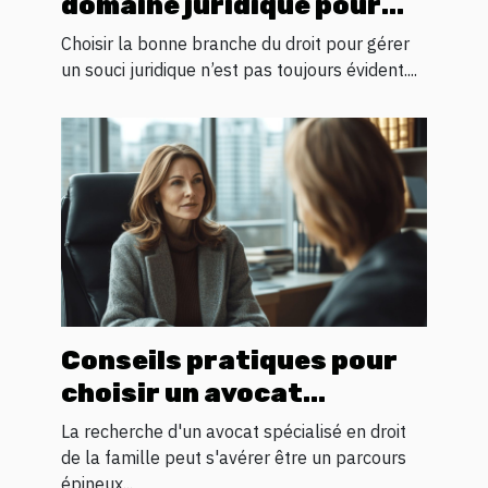
domaine juridique pour
votre problème
Choisir la bonne branche du droit pour gérer
un souci juridique n’est pas toujours évident....
Conseils pratiques pour
choisir un avocat
spécialisé en droit
La recherche d'un avocat spécialisé en droit
familial
de la famille peut s'avérer être un parcours
épineux...