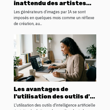
inattendu des artistes
numériques en quête
Les générateurs d’images par IA se sont
d’inspiration visuelle
imposés en quelques mois comme un réflexe
de création, au...
Les avantages de
l'utilisation des outils d'IA
gratuits pour l'innovation
L'utilisation des outils d'intelligence artificielle