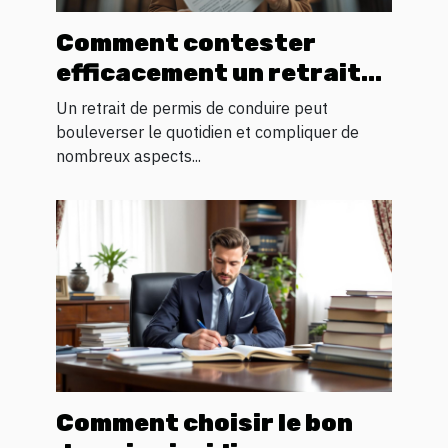
Comment contester
efficacement un retrait
de permis de conduire ?
Un retrait de permis de conduire peut
bouleverser le quotidien et compliquer de
nombreux aspects...
Comment choisir le bon