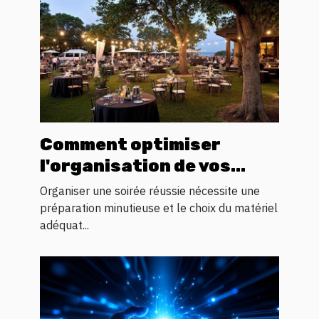
Comment optimiser
l'organisation de vos
soirées avec la location
Organiser une soirée réussie nécessite une
de matériel ?
préparation minutieuse et le choix du matériel
adéquat...