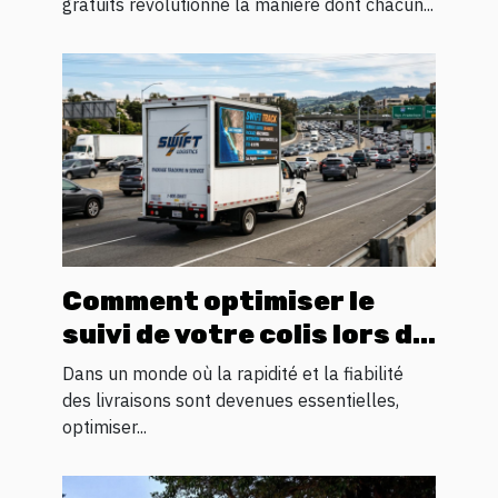
personnelle
gratuits révolutionne la manière dont chacun...
Comment optimiser le
suivi de votre colis lors du
transit logistique ?
Dans un monde où la rapidité et la fiabilité
des livraisons sont devenues essentielles,
optimiser...