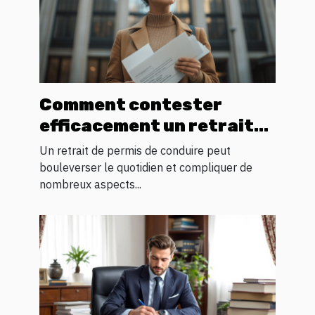
Comment contester
efficacement un retrait
de permis de conduire ?
Un retrait de permis de conduire peut
bouleverser le quotidien et compliquer de
nombreux aspects...