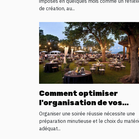
d’inspiration visuelle
imposés en quelques mois comme un réflex
de création, au...
Comment optimiser
l'organisation de vos
soirées avec la location 
Organiser une soirée réussie nécessite une
matériel ?
préparation minutieuse et le choix du matéri
adéquat...