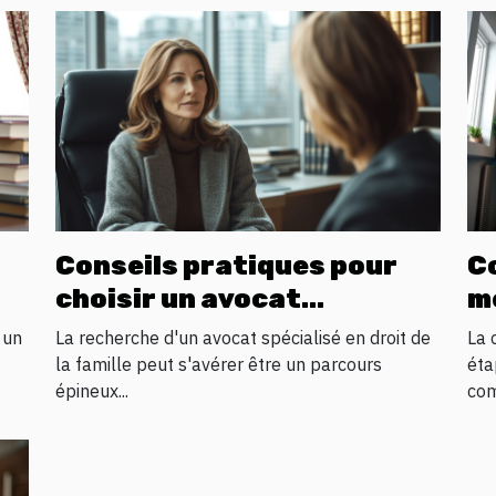
Conseils pratiques pour
C
choisir un avocat
m
spécialisé en droit familial
vo
 un
La recherche d'un avocat spécialisé en droit de
La 
la famille peut s'avérer être un parcours
éta
épineux...
com