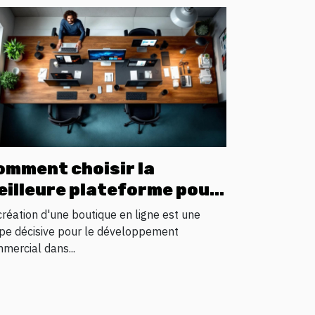
omment choisir la
eilleure plateforme pour
tre boutique en ligne
création d'une boutique en ligne est une
pe décisive pour le développement
mercial dans...