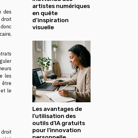
artistes numériques
te des
en quête
droit
d’inspiration
 donc
visuelle
caire,
trats
guler
neurs
e les
 être
et le
Les avantages de
l'utilisation des
outils d'IA gratuits
pour l'innovation
 droit
personnelle