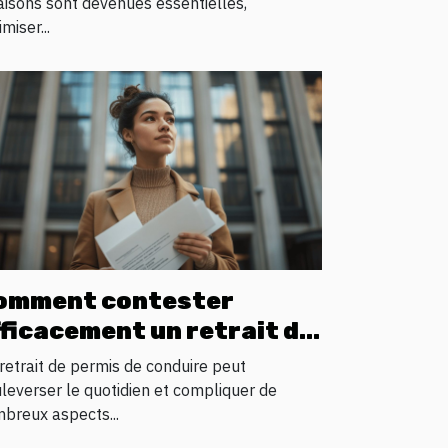
raisons sont devenues essentielles,
miser...
omment contester
fficacement un retrait de
ermis de conduire ?
retrait de permis de conduire peut
leverser le quotidien et compliquer de
breux aspects...