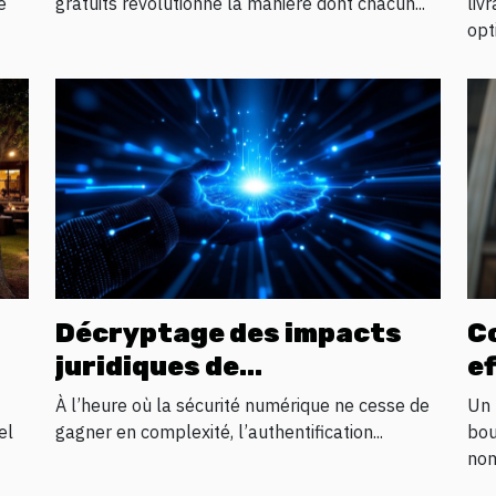
personnelle
e
gratuits révolutionne la manière dont chacun...
liv
opti
Décryptage des impacts
C
juridiques de
e
de
l'authentification
p
À l’heure où la sécurité numérique ne cesse de
Un 
biométrique
el
gagner en complexité, l’authentification...
bou
nom