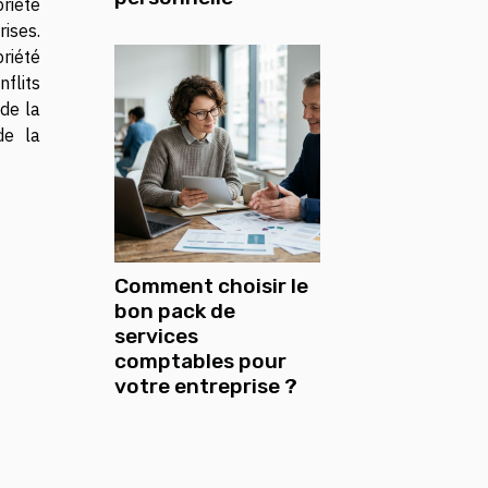
priété
rises.
riété
flits
 de la
de la
Comment choisir le
bon pack de
services
comptables pour
votre entreprise ?