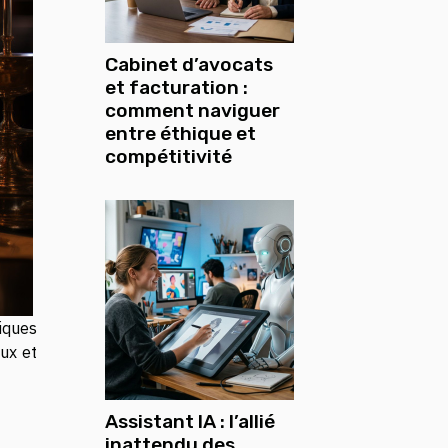
Cabinet d’avocats
et facturation :
comment naviguer
entre éthique et
compétitivité
miques
ux et
Assistant IA : l’allié
inattendu des