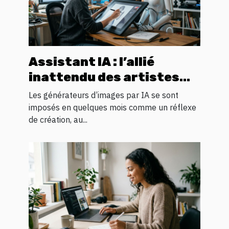
Assistant IA : l’allié
inattendu des artistes
numériques en quête
Les générateurs d’images par IA se sont
d’inspiration visuelle
imposés en quelques mois comme un réflexe
de création, au...