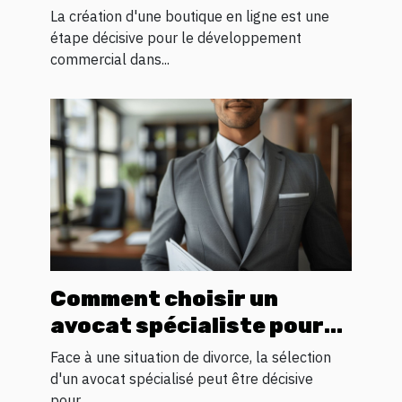
pour votre boutique en
La création d'une boutique en ligne est une
ligne
étape décisive pour le développement
commercial dans...
Comment choisir un
avocat spécialiste pour
votre processus de
Face à une situation de divorce, la sélection
divorce
d'un avocat spécialisé peut être décisive
pour...