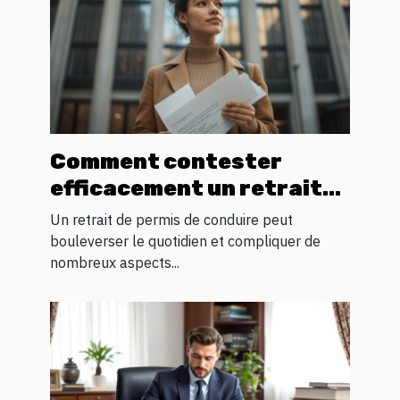
Comment contester
efficacement un retrait
de permis de conduire ?
Un retrait de permis de conduire peut
bouleverser le quotidien et compliquer de
nombreux aspects...