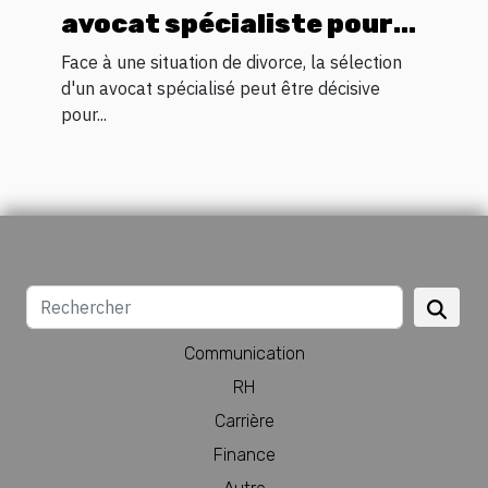
avocat spécialiste pour
votre processus de
Face à une situation de divorce, la sélection
divorce
d'un avocat spécialisé peut être décisive
pour...
Communication
RH
Carrière
Finance