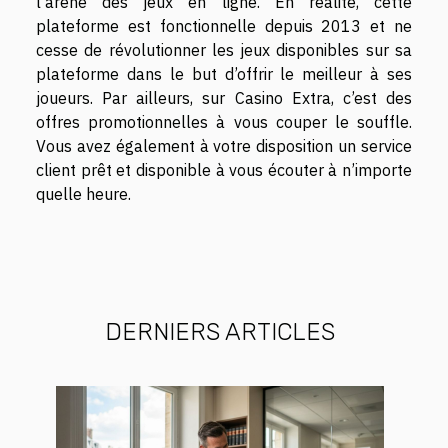
l’arène des jeux en ligne. En réalité, cette
plateforme est fonctionnelle depuis 2013 et ne
cesse de révolutionner les jeux disponibles sur sa
plateforme dans le but d’offrir le meilleur à ses
joueurs. Par ailleurs, sur Casino Extra, c’est des
offres promotionnelles à vous couper le souffle.
Vous avez également à votre disposition un service
client prêt et disponible à vous écouter à n’importe
quelle heure.
DERNIERS ARTICLES