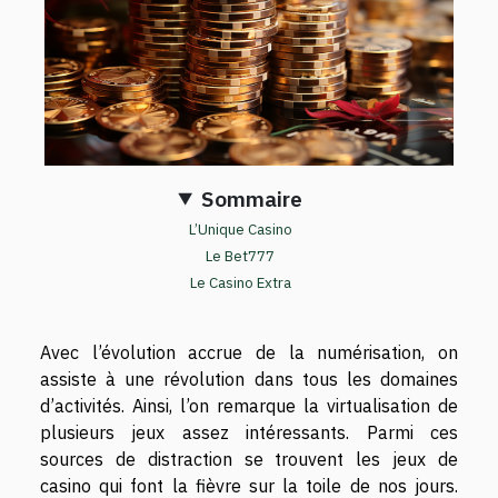
Sommaire
L’Unique Casino
Le Bet777
Le Casino Extra
Avec l’évolution accrue de la numérisation, on
assiste à une révolution dans tous les domaines
d’activités. Ainsi, l’on remarque la virtualisation de
plusieurs jeux assez intéressants. Parmi ces
sources de distraction se trouvent les jeux de
casino qui font la fièvre sur la toile de nos jours.