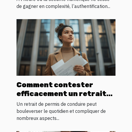
biométrique
de gagner en complexité, l’authentification...
Comment contester
efficacement un retrait
de permis de conduire ?
Un retrait de permis de conduire peut
bouleverser le quotidien et compliquer de
nombreux aspects...