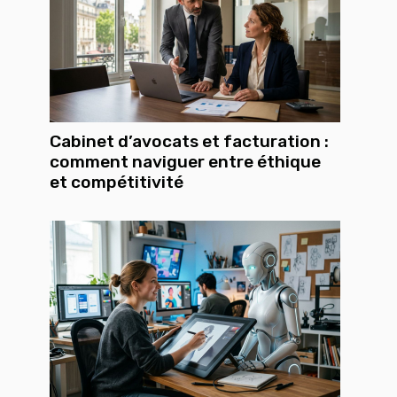
Cabinet d’avocats et facturation :
comment naviguer entre éthique
et compétitivité