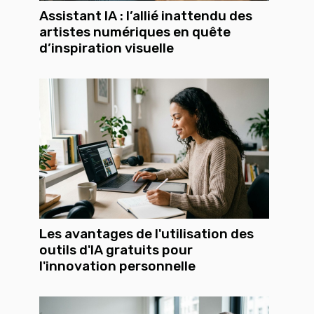
Assistant IA : l’allié inattendu des
artistes numériques en quête
d’inspiration visuelle
Les avantages de l'utilisation des
outils d'IA gratuits pour
l'innovation personnelle