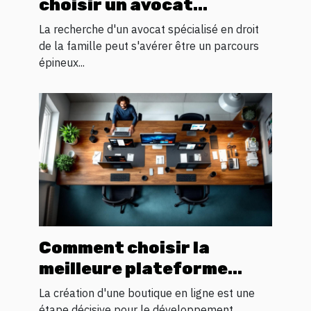
choisir un avocat
spécialisé en droit
La recherche d'un avocat spécialisé en droit
familial
de la famille peut s'avérer être un parcours
épineux...
Comment choisir la
meilleure plateforme
pour votre boutique en
La création d'une boutique en ligne est une
ligne
étape décisive pour le développement