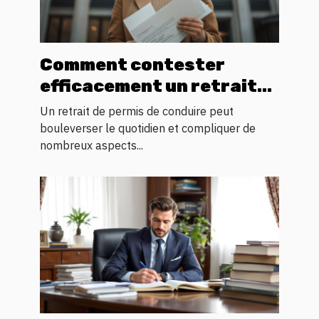
Comment contester
efficacement un retrait
de permis de conduire ?
Un retrait de permis de conduire peut
bouleverser le quotidien et compliquer de
nombreux aspects...