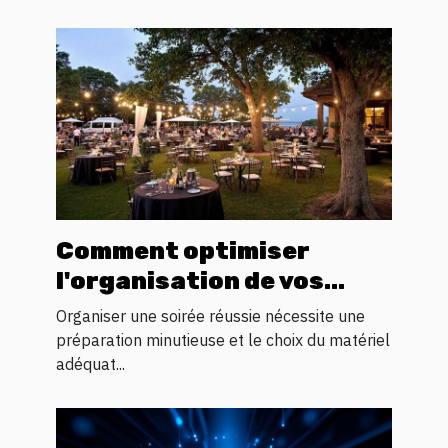
Comment optimiser
l'organisation de vos
soirées avec la location
Organiser une soirée réussie nécessite une
de matériel ?
préparation minutieuse et le choix du matériel
adéquat...