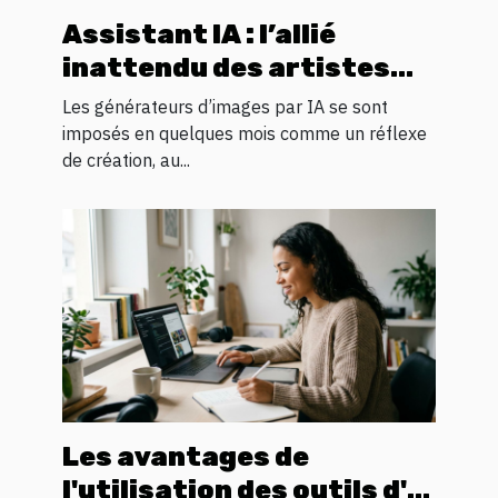
Assistant IA : l’allié
inattendu des artistes
numériques en quête
Les générateurs d’images par IA se sont
d’inspiration visuelle
imposés en quelques mois comme un réflexe
de création, au...
Les avantages de
l'utilisation des outils d'IA