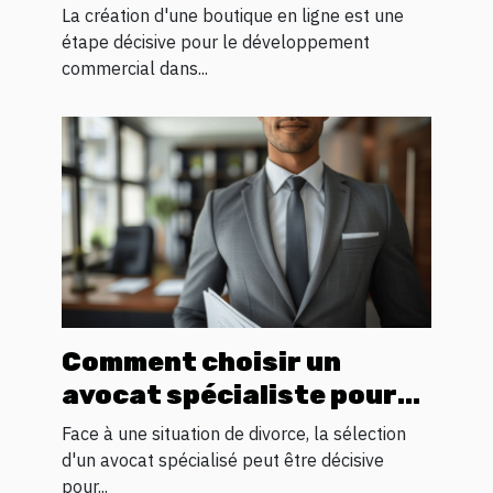
pour votre boutique en
La création d'une boutique en ligne est une
ligne
étape décisive pour le développement
commercial dans...
Comment choisir un
avocat spécialiste pour
votre processus de
Face à une situation de divorce, la sélection
divorce
d'un avocat spécialisé peut être décisive
pour...