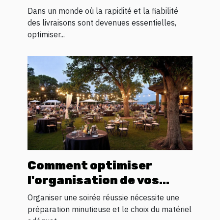
transit logistique ?
Dans un monde où la rapidité et la fiabilité
des livraisons sont devenues essentielles,
optimiser...
Comment optimiser
l'organisation de vos
soirées avec la location
Organiser une soirée réussie nécessite une
de matériel ?
préparation minutieuse et le choix du matériel