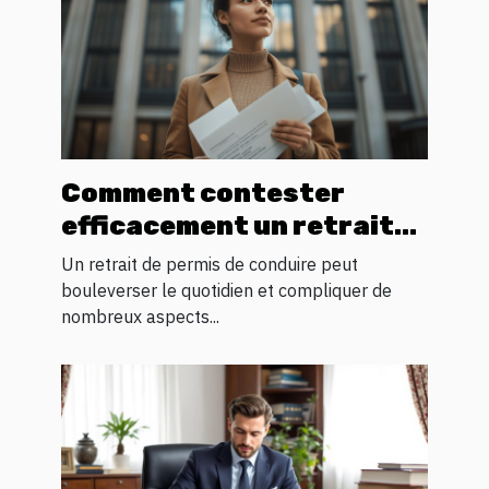
Comment contester
efficacement un retrait
de permis de conduire ?
Un retrait de permis de conduire peut
bouleverser le quotidien et compliquer de
nombreux aspects...