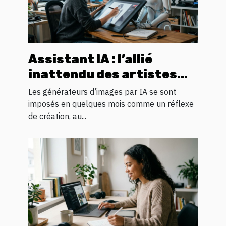
Assistant IA : l’allié
inattendu des artistes
numériques en quête
Les générateurs d’images par IA se sont
d’inspiration visuelle
imposés en quelques mois comme un réflexe
de création, au...