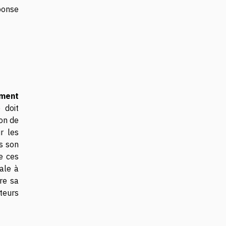
éponse
ment
 doit
ion de
r les
rs son
e ces
ale à
re sa
teurs