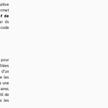
uitive
ermet
ef de
r ils
 code
e pour
ltées
 d'un
e les
à une
insi,
il de
s les