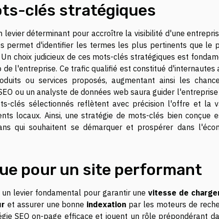
ts-clés stratégiques
n levier déterminant pour accroître la visibilité d'une entrepri
és permet d'identifier les termes les plus pertinents que le 
. Un choix judicieux de ces mots-clés stratégiques est fondam
b de l'entreprise. Ce trafic qualifié est constitué d'internautes
roduits ou services proposés, augmentant ainsi les chanc
te SEO ou un analyste de données web saura guider l'entrepris
-clés sélectionnés reflètent avec précision l'offre et la v
ents locaux. Ainsi, une stratégie de mots-clés bien conçue e
léans qui souhaitent se démarquer et prospérer dans l'éco
ue pour un site performant
 un levier fondamental pour garantir une
vitesse de charg
ur
et assurer une bonne
indexation
par les moteurs de reche
tégie SEO on-page efficace et jouent un rôle prépondérant da