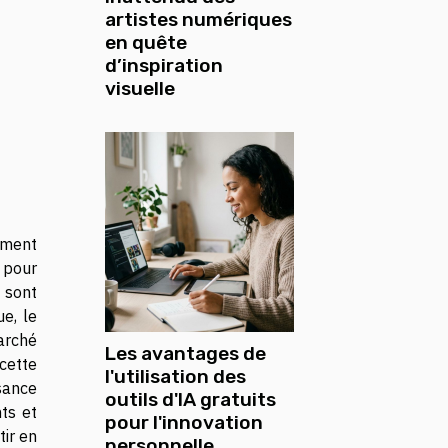
artistes numériques
en quête
d’inspiration
visuelle
ement
 pour
 sont
e, le
arché
Les avantages de
cette
l'utilisation des
sance
outils d'IA gratuits
nts et
pour l'innovation
tir en
personnelle