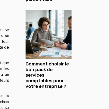
nt se
rs de
 leur
ts de
t que
Comment choisir le
r les
bon pack de
 à un
services
teurs
comptables pour
votre entreprise ?
e, la
choix
ns sa