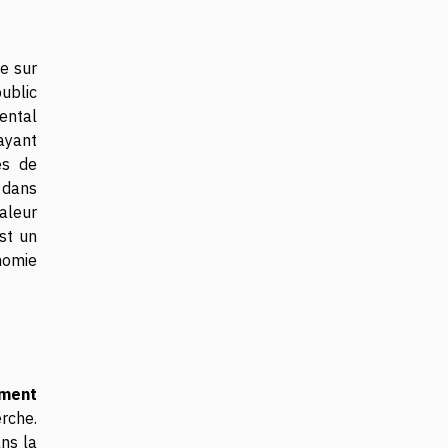
se sur
public
ental
 ayant
es de
e dans
aleur
st un
nomie
ement
rche.
ns la