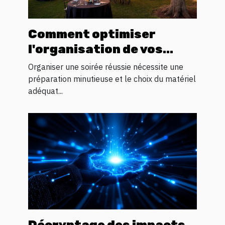
Comment optimiser
l'organisation de vos
soirées avec la location
Organiser une soirée réussie nécessite une
de matériel ?
préparation minutieuse et le choix du matériel
adéquat...