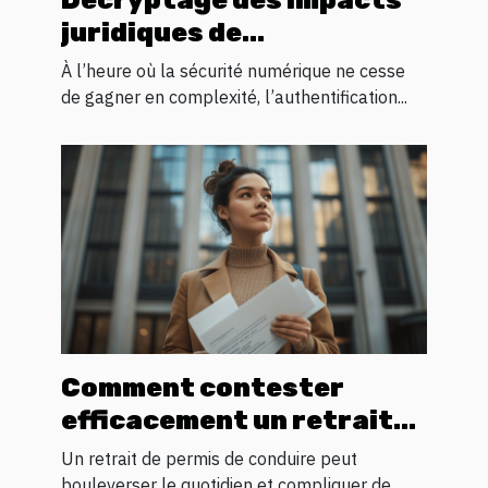
Décryptage des impacts
juridiques de
l'authentification
À l’heure où la sécurité numérique ne cesse
biométrique
de gagner en complexité, l’authentification...
Comment contester
efficacement un retrait
de permis de conduire ?
Un retrait de permis de conduire peut
bouleverser le quotidien et compliquer de