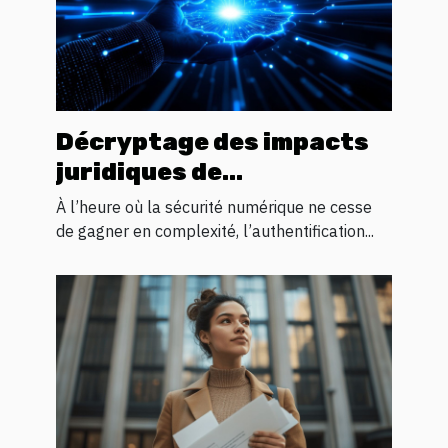
Décryptage des impacts
juridiques de
l'authentification
À l’heure où la sécurité numérique ne cesse
biométrique
de gagner en complexité, l’authentification...