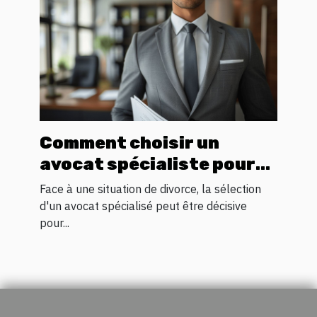
Comment choisir un
avocat spécialiste pour
votre processus de
Face à une situation de divorce, la sélection
divorce
d'un avocat spécialisé peut être décisive
pour...