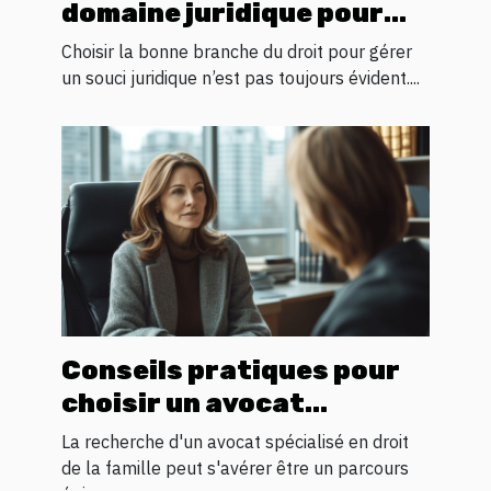
domaine juridique pour
votre problème
Choisir la bonne branche du droit pour gérer
un souci juridique n’est pas toujours évident....
Conseils pratiques pour
choisir un avocat
spécialisé en droit
La recherche d'un avocat spécialisé en droit
familial
de la famille peut s'avérer être un parcours