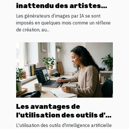
inattendu des artistes
numériques en quête
Les générateurs d’images par IA se sont
d’inspiration visuelle
imposés en quelques mois comme un réflexe
de création, au...
Les avantages de
l'utilisation des outils d'IA
gratuits pour l'innovation
L'utilisation des outils d'intelligence artificielle