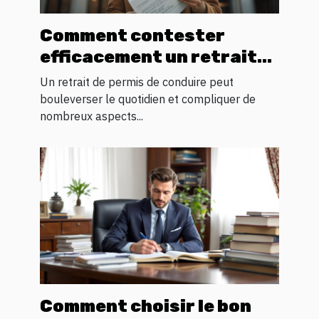
Comment contester
efficacement un retrait
de permis de conduire ?
Un retrait de permis de conduire peut
bouleverser le quotidien et compliquer de
nombreux aspects...
Comment choisir le bon